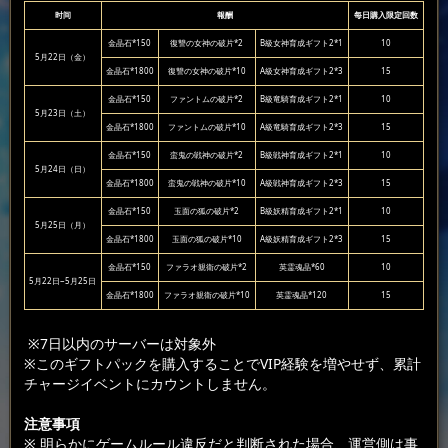
时间
報酬
每日購入限定回数
金晶石*150
復讐の女神の破片*2
B級女神育成ギフト2*1
10
5月22日（金）
金晶石*1800
復讐の女神の破片*10
A級女神育成ギフト2*3
15
金晶石*150
ファントムの破片*2
B級竜騎育成ギフト2*1
10
5月23日（土）
金晶石*1800
ファントムの破片*10
A級竜騎育成ギフト2*3
15
金晶石*150
蛮鬼の戦神の破片*2
B級戦神育成ギフト2*1
10
5月24日（日）
金晶石*1800
蛮鬼の戦神の破片*10
A級戦神育成ギフト2*3
15
金晶石*150
玉面の狐の破片*2
B級妖精育成ギフト2*1
10
5月25日（月）
金晶石*1800
玉面の狐の破片*10
A級妖精育成ギフト2*3
15
金晶石*150
ファラオ親衛の破片*2
英霊魂晶*60
10
5月22日~5月25日
金晶石*1800
ファラオ親衛の破片*10
英霊魂晶*120
15
※7日以内のサーバーは対象外
※このギフトパックを購入することでVIP経験を増やせず、累計
チャージイベントにカウントしません。
注意事項
※ 明らかにゲームルール違反だと判断された場合、運営側は事