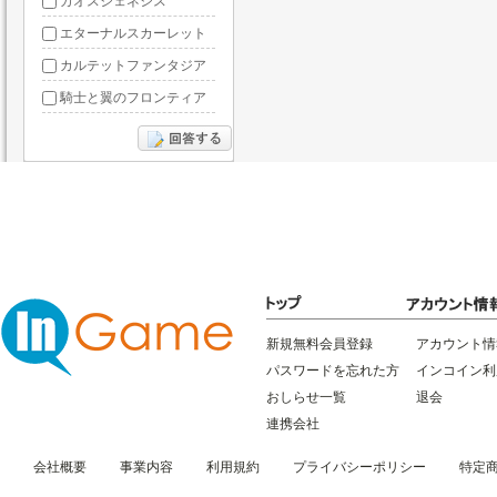
カオスジェネシス
エターナルスカーレット
カルテットファンタジア
騎士と翼のフロンティア
ドラグーン・ナイツ
ぶっ飛び三国
星間パイオニア
三国RANSE
リトルリッチマン
無敵三国
新規無料会員登録
アカウント情
パスワードを忘れた方
インコイン利
おしらせ一覧
退会
連携会社
会社概要
事業内容
利用規約
プライバシーポリシー
特定