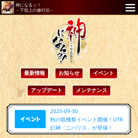
神になるッ！
－下剋上の修行伝－
最新情報
お知らせ
イベント
アップデート
メンテナンス
2025-09-30
秋の収穫祭イベント開催！UTR
幻神「ニバリス」が登場！