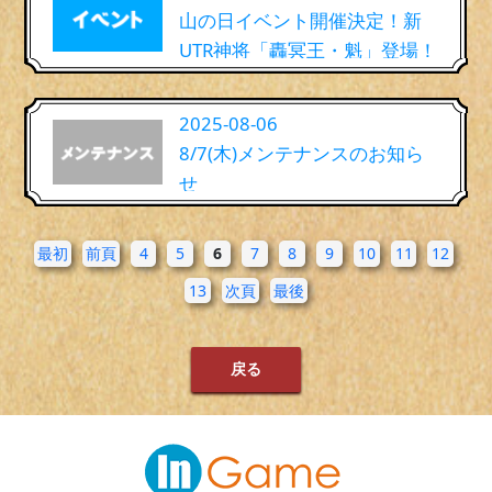
山の日イベント開催決定！新
UTR神将「轟冥王・魁」登場！
2025-08-06
8/7(木)メンテナンスのお知ら
せ
最初
前頁
4
5
6
7
8
9
10
11
12
13
次頁
最後
戻る