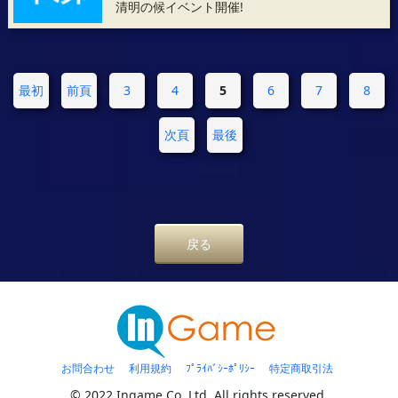
清明の候イベント開催!
最初
前頁
3
4
5
6
7
8
次頁
最後
戻る
お問合わせ
利用規約
ﾌﾟﾗｲﾊﾞｼｰﾎﾟﾘｼｰ
特定商取引法
© 2022 Ingame Co.,Ltd. All rights reserved.