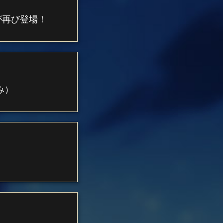
が再び登場！
み）