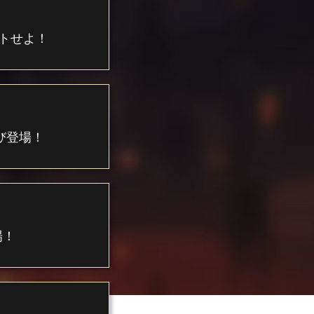
トせよ！
び登場！
場！