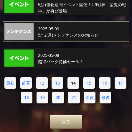
戦力強化週間イベント開催！UR戦神「蛮鬼の戦
神」が再び登場！
2025-05-09
5/12(月)メンテナンスのお知らせ
2025-05-08
超得パック特価セール！
最初
前頁
12
13
14
15
16
17
18
19
20
21
次頁
最後
戻る