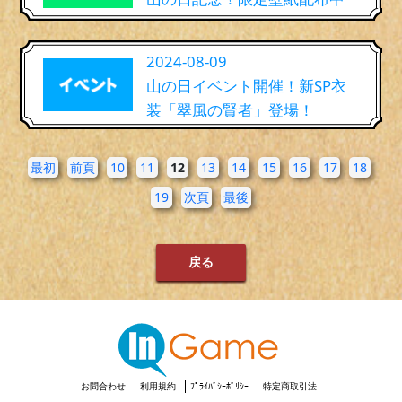
2024-08-09
山の日イベント開催！新SP衣
装「翠風の賢者」登場！
最初
前頁
10
11
12
13
14
15
16
17
18
19
次頁
最後
戻る
お問合わせ
利用規約
ﾌﾟﾗｲﾊﾞｼｰﾎﾟﾘｼｰ
特定商取引法