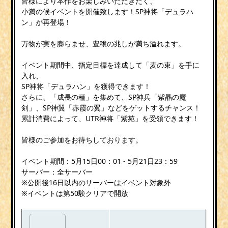
皆様により本作をお楽しみいただきたく、
小満の候イベントを開催致します！SP神将「デュラハ
ン」が再登場！
万物が実を膨らませ、豊穣の兆しが満ち溢れます。
イベント期間中、指定目標を達成して「麦の束」を手に
入れ、
SP神将「デュラハン」を獲得できます！
さらに、「成長の種」を集めて、SP神兵「紫晶の魔
剣」、SP神翼「赤霞の翼」などをゲットするチャンス！
累計消費によって、UTR神将「紫苑」を受領できます！
皆様のご参加をお待ちしております。
イベント期間：5月15日00：01 - 5月21日23：59
サーバー：全サーバー
※公開後16日以内のサーバーはイベント対象外
※イベントは第50験クリアで開放