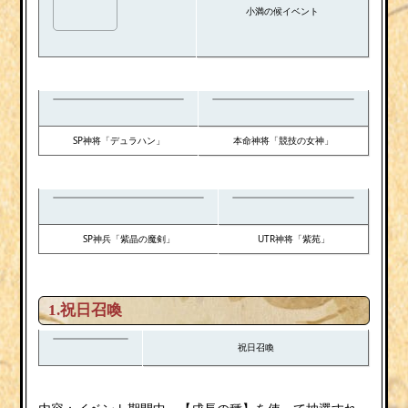
小満の候イベント
SP神将「デュラハン」
本命神将「競技の女神」
SP神兵「紫晶の魔剣」
UTR神将「紫苑」
1.祝日召喚
祝日召喚