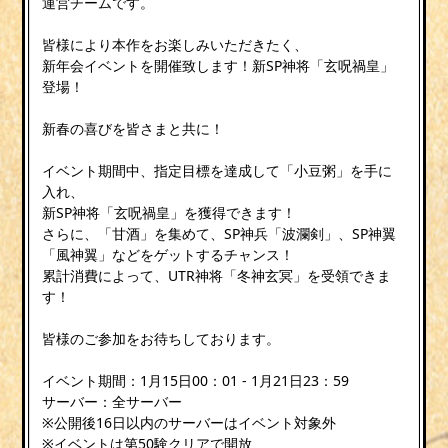
運営チームです。
皆様により本作をお楽しみいただきたく、
新年会イベントを開催致します！新SP神将「玄呪禍皇」
登場！
新春の喜びを皆さまと共に！
イベント期間中、指定目標を達成して「小豆粥」を手に
入れ、
新SP神将「玄呪禍皇」を獲得できます！
さらに、「甘酒」を集めて、SP神兵「波瀾剣」、SP神翼
「風神翼」などをゲットするチャンス！
累計消費によって、UTR神将「冬神玄冥」を受領できま
す！
皆様のご参加をお待ちしております。
イベント期間：1月15日00：01 - 1月21日23：59
サーバー：全サーバー
※公開後16日以内のサーバーはイベント対象外
※イベントは第50験クリアで開放