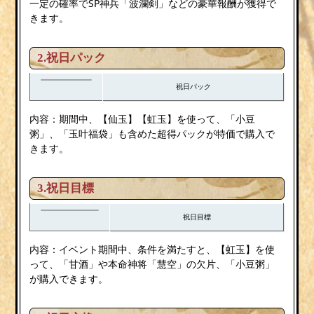
一定の確率でSP神兵「波瀾剣」などの豪華報酬が獲得で
きます。
2.祝日パック
祝日パック
内容：期間中、【仙玉】【虹玉】を使って、「小豆
粥」、「玉叶福袋」も含めた超得パックが特価で購入で
きます。
3.祝日目標
祝日目標
内容：イベント期間中、条件を満たすと、【虹玉】を使
って、「甘酒」や本命神将「慧空」の欠片、「小豆粥」
が購入できます。