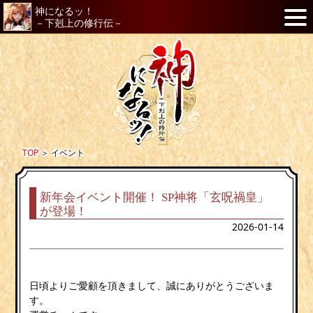
神になるッ！
－下剋上の修行伝－
TOP
＞
イベント
新年会イベント開催！ SP神将「玄呪禍皇」
が登場！
2026-01-14
日頃よりご愛顧を頂きまして、誠にありがとうございま
す。