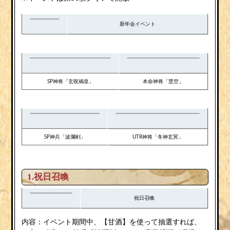
新年会イベント
SP神将「玄呪禍皇」
本命神将「慧空」
SP神兵「波瀾剣」
UTR神将「冬神玄冥」
1.祝日召喚
祝日召喚
内容：イベント期間中、【甘酒】を使って抽選すれば、