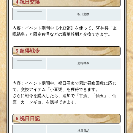
4.祝日交換
祝日交換
内容：イベント期間中【小豆粥】を使って、SP神将「玄
呪禍皇」と限定称号などの豪華報酬と交換できます。
5.超得戦令
超得戦令
内容：イベント期間中、祝日召喚で累計召喚回数に応じ
て、交換アイテム「小豆粥」を獲得できます。
さらに戦令を購入したら、追加で「甘酒」「仙玉」、仙
霊「カエンギョ」を獲得できます。
6.祝日日記
祝日日記