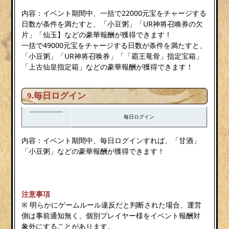
内容：イベント期間中、一括で22000元宝をチャージする
日数が条件を満たすと、「小豆粥」「UR神将召喚券の欠
片」「仙玉】などの豪華報酬が獲得できます！
一括で49000元宝をチャージする日数が条件を満たすと、
「小豆粥」「UR神将召唤券」「「霸王竜骨」指定宝箱」
「上古仙皇指定箱」などの豪華報酬が獲得できます！
9.毎日ログイン
毎日ログイン
内容：イベント期間中、毎日ログインすれば、「甘酒」
「小豆粥」などの豪華報酬が獲得できます！
注意事項
※ 明らかにゲームルール違反だと判断された場合、運営
側は事前通知無く、個別プレイヤー様をイベント報酬対
象外にすることがあります。