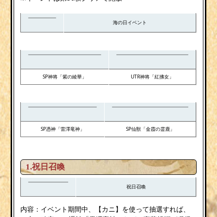
海の日イベント
SP神将「紫の綾華」
UTR神将「紅拂女」
SP憑神「雷澤竜神」
SP仙獣「金霞の霊鹿」
1.祝日召喚
祝日召喚
内容：イベント期間中、【カニ】を使って抽選すれば、