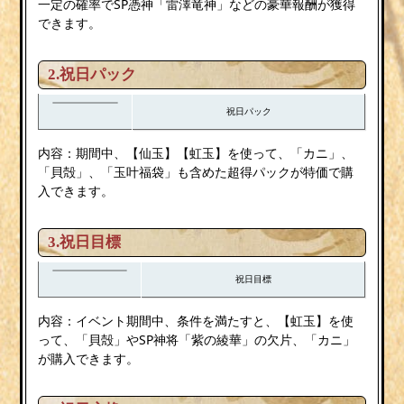
一定の確率でSP憑神「雷澤竜神」などの豪華報酬が獲得
できます。
2.祝日パック
祝日パック
内容：期間中、【仙玉】【虹玉】を使って、「カニ」、
「貝殻」、「玉叶福袋」も含めた超得パックが特価で購
入できます。
3.祝日目標
祝日目標
内容：イベント期間中、条件を満たすと、【虹玉】を使
って、「貝殻」やSP神将「紫の綾華」の欠片、「カニ」
が購入できます。