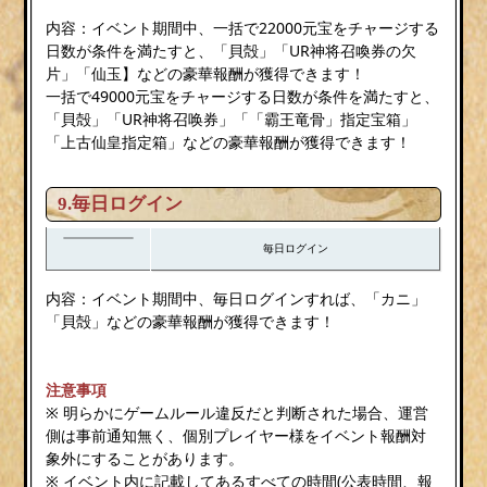
内容：イベント期間中、一括で22000元宝をチャージする
日数が条件を満たすと、「貝殻」「UR神将召喚券の欠
片」「仙玉】などの豪華報酬が獲得できます！
一括で49000元宝をチャージする日数が条件を満たすと、
「貝殻」「UR神将召唤券」「「霸王竜骨」指定宝箱」
「上古仙皇指定箱」などの豪華報酬が獲得できます！
9.毎日ログイン
毎日ログイン
内容：イベント期間中、毎日ログインすれば、「カニ」
「貝殻」などの豪華報酬が獲得できます！
注意事項
※ 明らかにゲームルール違反だと判断された場合、運営
側は事前通知無く、個別プレイヤー様をイベント報酬対
象外にすることがあります。
※ イベント内に記載してあるすべての時間(公表時間、報