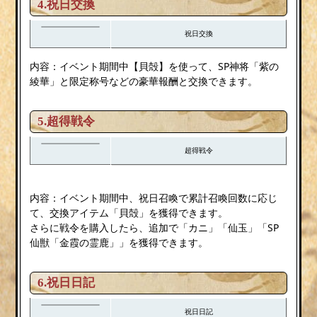
4.祝日交換
祝日交換
内容：イベント期間中【貝殻】を使って、SP神将「紫の
綾華」と限定称号などの豪華報酬と交換できます。
5.超得戦令
超得戦令
内容：イベント期間中、祝日召喚で累計召喚回数に応じ
て、交換アイテム「貝殻」を獲得できます。
さらに戦令を購入したら、追加で「カニ」「仙玉」「SP
仙獣「金霞の霊鹿」」を獲得できます。
6.祝日日記
祝日日記