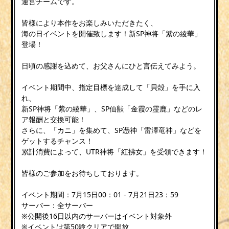
運営チームです。
皆様により本作をお楽しみいただきたく、
海の日イベントを開催致します！新SP神将「紫の綾華」
登場！
日頃の感謝を込めて、お父さんにひと言伝えてみよう。
イベント期間中、指定目標を達成して「貝殻」を手に入
れ、
新SP神将「紫の綾華」、SP仙獣「金霞の霊鹿」などのレ
ア報酬と交換可能！
さらに、「カニ」を集めて、SP憑神「雷澤竜神」などを
ゲットするチャンス！
累計消費によって、UTR神将「紅拂女」を受領できます！
皆様のご参加をお待ちしております。
イベント期間：7月15日00：01 - 7月21日23：59
サーバー：全サーバー
※公開後16日以内のサーバーはイベント対象外
※イベントは第50験クリアで開放