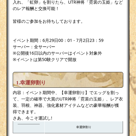
入れ、「虹卵」を割りたら、UTR神将「霓裳の玉姫」など
のレア報酬と交換可能！
皆様のご参加をお待ちしております。
イベント期間：6月29日00：01 - 7月2日23：59
サーバー：全サーバー
※公開後16日以内のサーバーはイベント対象外
※イベントは第50験クリアで開放
1.幸運卵割り
内容：イベント期間中、【幸運卵割り】でエッグを割っ
て、一定の確率で大賞のUTR神将「霓裳の玉姫」、レア衣
装、羽根、神器、強化素材アイテムなどの豪華報酬が獲
得できます。
さあ、今こそ運試し!
幸運卵割り