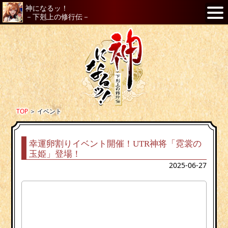
神になるッ！
－下剋上の修行伝－
TOP
＞
イベント
幸運卵割りイベント開催！UTR神将「霓裳の
玉姫」登場！
2025-06-27