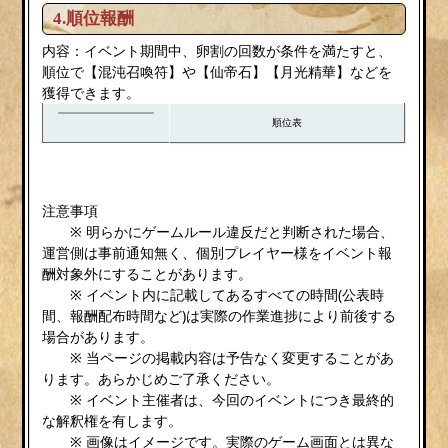
4.順位報酬
内容：イベント期間中、卵割の回数が条件を満たすと、
順位で【混沌召喚符】や【仙帝石】【月光精華】などを
獲得できます。
順位表
注意事項
※ 明らかにゲームルール違反だと判断された場合、
運営側は事前通知無く、個別プレイヤー様をイベント報
酬対象外にすることがあります。
※ イベント内に記載してあるすべての時間(公表時
間、報酬配布時間など)は実際の作業進捗により前後する
場合があります。
※ 当ページの掲載内容は予告なく変更することがあ
ります。あらかじめご了承ください。
※ イベント主催者は、今回のイベントにつき最終的
な解釈権を有します。
※ 画像はイメージです。実際のゲーム画面とは異な