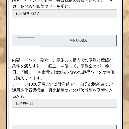
内容：イベント期間中、毎日祝福の言葉を送って、「巻
貝」を含めた豪華ギフトを受領。
8.宗派共同購入
宗派共同購入
内容：イベント期間中、宗派共同購入での宗派財産値が
条件を満たすと、「虹玉」を使って、宗派全員が「巻
貝」「鰻」「UR獣骨」指定箱を含めた超得パックが特価
で購入できます。
チャージ1000元宝ごとに財産値＋1、自分の財産値でSP
通用進化石選択箱、月光精華などの順位報酬を受領でき
るかも！
9.祭典祈願