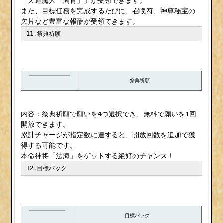
「天道魔人「周青」」が受領できます。
また、目標任務を完成するたびに、召喚符、神尊秘宝の
欠片など豊富な報酬が受領できます。
11.祭典祈願
祭典祈願
内容：祭典祈願で願いを4つ選択でき、無料で願いを1回
開放できます。
累計チャージが指定数に達すると、開放回数を追加で獲
得する可能です。
本命神将「法海」をゲットする絶好のチャンス！
12.目標パック
目標パック