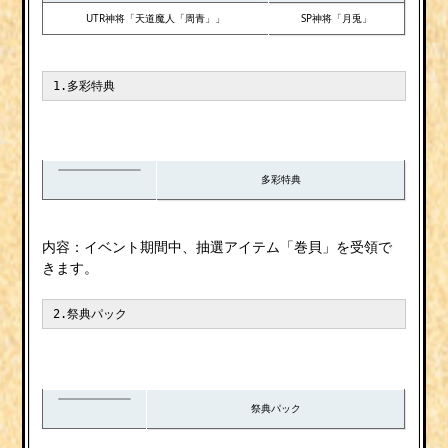
UTR神将「天道魔人「周青」」
SP神将「月兎」
1.多彩特典
多彩特典
内容：イベント期間中、抽選アイテム「巻貝」を受領で
きます。
2.祭典パック
祭典パック