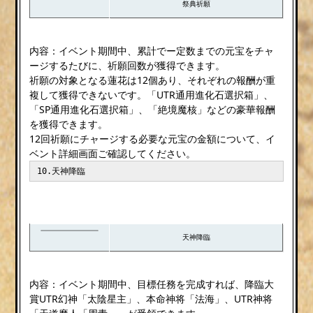
祭典祈願
内容：イベント期間中、累計でー定数までの元宝をチャ
ージするたびに、祈願回数が獲得できます。
祈願の対象となる蓮花は12個あり、それぞれの報酬が重
複して獲得できないです。「UTR通用進化石選択箱」、
「SP通用進化石選択箱」、「絶境魔核」などの豪華報酬
を獲得できます。
12回祈願にチャージする必要な元宝の金額について、イ
ベント詳細画面ご確認してください。
10.天神降臨
天神降臨
内容：イベント期間中、目標任務を完成すれば、降臨大
賞UTR幻神「太陰星主」、本命神将「法海」、UTR神将