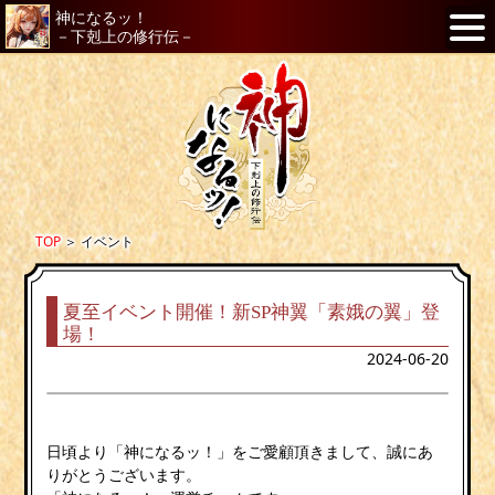
神になるッ！
－下剋上の修行伝－
TOP
＞
イベント
夏至イベント開催！新SP神翼「素娥の翼」登
場！
2024-06-20
日頃より「神になるッ！」をご愛顧頂きまして、誠にあ
りがとうございます。