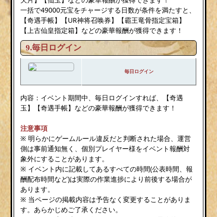
一括で49000元宝をチャージする日数が条件を満たすと、
【奇遇手帳】【UR神将召唤券】【霸王竜骨指定宝箱】
【上古仙皇指定箱】などの豪華報酬が獲得できます！
9.毎日ログイン
毎日ログイン
内容：イベント期間中、毎日ログインすれば、【奇遇
玉】【奇遇手帳】などの豪華報酬が獲得できます！
注意事項
※ 明らかにゲームルール違反だと判断された場合、運営
側は事前通知無く、個別プレイヤー様をイベント報酬対
象外にすることがあります。
※ イベント内に記載してあるすべての時間(公表時間、報
酬配布時間など)は実際の作業進捗により前後する場合が
あります。
※ 当ページの掲載内容は予告なく変更することがありま
す。あらかじめご了承ください。