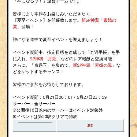
「神になるッ！」運営チームです。
皆様により本作をお楽しみいただきたく、
【夏至イベント】を開催致します。
新SP神翼「素娥の
翼」
登場！
神になる道中で夏至イベントを迎えましょう！
イベント期間中、指定目標を達成して「奇遇手帳」を手
に入れ、
SP神将「月兎」
などのレア報酬と交換可能！
さらに、「奇遇玉」を集めて、
新SP神翼「素娥の翼」
な
どをゲットするチャンス！
皆様のご参加をお待ちしております。
イベント期間：6月21日00：01 - 6月27日23：59
サーバー：全サーバー
※公開後16日以内のサーバーはイベント対象外
※イベントは第50験クリアで開放
夏至