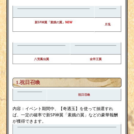
新SP神翼「素娥の翼」
NEW
月兎
八荒鳳仙翼
金帝王翼
1.祝日召喚
祝日召喚
内容：イベント期間中、【奇遇玉】を使って抽選すれ
ば、一定の確率で新SP神翼「素娥の翼」などの豪華報酬
が獲得できます。