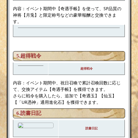
内容：イベント期間中【奇遇手帳】を使って、SP品質の
神将【月兎】と限定称号などの豪華報酬と交換できま
す。
5.超得戦令
超得戦令
内容：イベント期間中、祝日召喚で累計召喚回数に応じ
て、交換アイテム【奇遇手帳】を獲得できます。
さらに戦令を購入したら、追加で【奇遇玉】【仙玉】
【「UR憑神」通用進化石】を獲得できます。
6.読書日記
読書日記