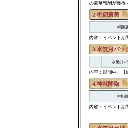
の豪華報酬が獲得
2.祈願褒美
祈願
内容：イベント期
3.水無月パッ
水無月パ
内容：期間中、【
4.神獣降臨
神獣
内容：イベント期