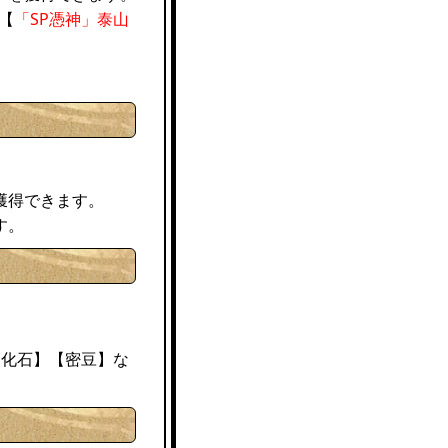
【
「SP憑神」泰山
獲得できます。
す。
進化石】【密豆】な