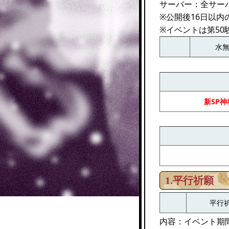
サーバー：全サー
※公開後16日以
※イベントは第50
水
新SP
1.平行祈願
平行
内容：イベント期