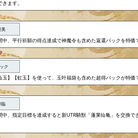
できます。
褒美
間中、平行祈願の得点達成で神魔令も含めた返還パックを特価
ク
ック
仙玉】【虹玉】を使って、玉叶福袋も含めた超得パックが特価
降臨
間中、指定目標を達成すると新UTR騎獣「蓬莱仙亀」を交換で