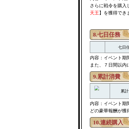
さらに戦令を購入
天王
】を獲得でき
8.七日任務
七日
内容：イベント期
また、７日間以内
9.累計消費
累計
内容：イベント期
どの豪華報酬が獲
10.連続購入