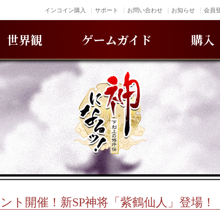
インコイン購入
サポート
お問い合わせ
お知らせ
会員登
世界観
ゲームガイド
購入
ント開催！新SP神将「紫鶴仙人」登場！