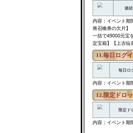
連続
内容：イベント期間
将召喚券の欠片】
一括で49000元
定宝箱】【上古仙
11.毎日ログ
毎日ロ
内容：イベント期
12.限定ドロ
限定ド
内容：イベント期