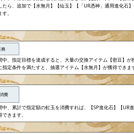
したら、追加で【水無月】【仙玉】【「UR憑神」通用進化石】
ます。
任務
間中、指定目標を達成すると、大量の交換アイテム【密豆】が
に指定条件を満たすと、抽選アイテム【水無月】が獲得できま
消費
間中、累計で指定額の虹玉を消費すれば、【SP進化石】【UR
得できます。