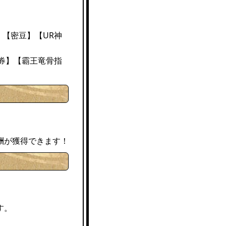
、【密豆】【UR神
唤券】【霸王竜骨指
酬が獲得できます！
す。