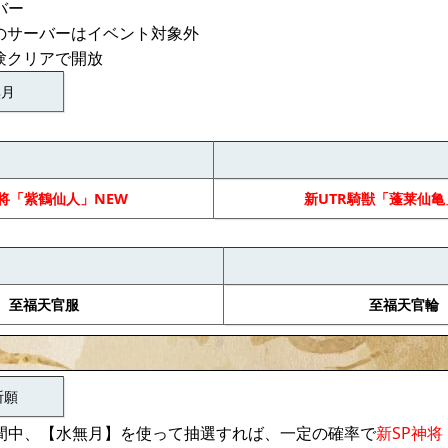
バー
内のサーバーはイベント対象外
験クリアで開放
無月
神将「紫鶴仙人」NEW
新UTR騎獣「蓬莱仙亀
至福天官服
至福天官輪
祈願
間中、【水無月】を使って抽選すれば、一定の確率で
新SP神