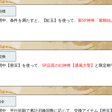
目標
間中、条件を満たすと、【虹玉】を使って、
新SP神将「紫鶴仙
交換
間中【密豆】を使って、
SP品質の幻神将【通風大聖】
と限定称
戦令
間中、平行祈願で累計召喚回数に応じて、交換アイテム【密豆