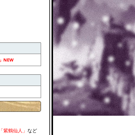
」NEW
将「紫鶴仙人」
など