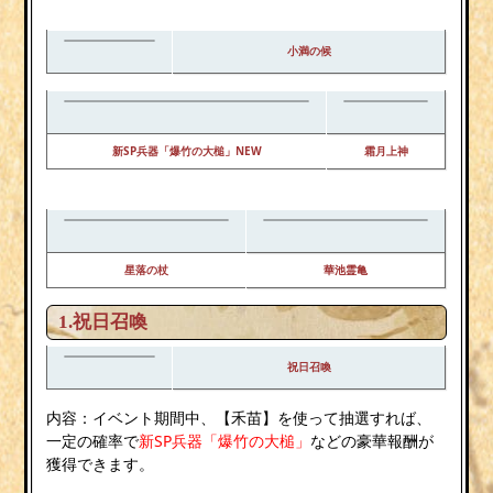
小満の候
新SP兵器「爆竹の大槌」NEW
霜月上神
星落の杖
華池霊亀
1.祝日召喚
祝日召喚
内容：イベント期間中、【禾苗】を使って抽選すれば、
一定の確率で
新SP兵器「爆竹の大槌」
などの豪華報酬が
獲得できます。