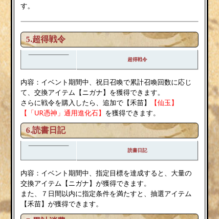
す。
5.超得戦令
超得戦令
内容：イベント期間中、祝日召喚で累計召喚回数に応じ
て、交換アイテム【ニガナ】を獲得できます。
さらに戦令を購入したら、追加で【禾苗】
【仙玉】
【「UR憑神」通用進化石】
を獲得できます。
6.読書日記
読書日記
内容：イベント期間中、指定目標を達成すると、大量の
交換アイテム【ニガナ】が獲得できます。
また、７日間以内に指定条件を満たすと、抽選アイテム
【禾苗】が獲得できます。