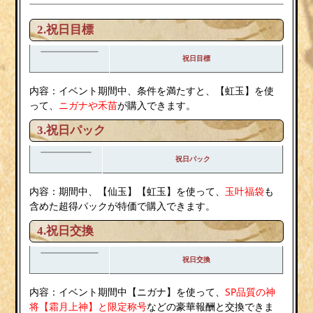
2.
祝日目標
祝日目標
内容：イベント期間中、条件を満たすと、【虹玉】を使
って、
ニガナや禾苗
が購入できます。
3.祝日パック
祝日パック
内容：期間中、【仙玉】【虹玉】を使って、
玉叶福袋
も
含めた超得パックが特価で購入できます。
4.祝日交換
祝日交換
内容：イベント期間中【ニガナ】を使って、
SP品質の神
将【霜月上神】と限定称号
などの豪華報酬と交換できま