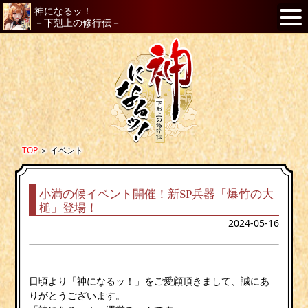
神になるッ！
－下剋上の修行伝－
TOP
＞
イベント
小満の候イベント開催！新SP兵器「爆竹の大
槌」登場！
2024-05-16
日頃より「神になるッ！」をご愛顧頂きまして、誠にあ
りがとうございます。