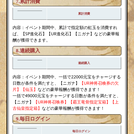
7.累計消費
累計消費
内容：イベント期間中、累計で指定額の虹玉を消費すれ
ば、【SP進化石】【UR進化石】【ニガナ】などの豪華報
酬が獲得できます。
8.連続購入
連続購入
内容：イベント期間中、一括で22000元宝をチャージする
日数が条件を満たすと、【ニガナ】
【UR神将召喚券の欠
片】【仙玉】
などの豪華報酬が獲得できます！
一括で49000元宝をチャージする日数が条件を満たすと、
【ニガナ】
【UR神将召唤券】【霸王竜骨指定宝箱】【上
古仙皇指定箱】
などの豪華報酬が獲得できます！
9.毎日ログイン
毎日ログイン