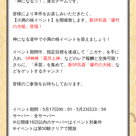
「神になるッ！」運営チームです。
皆様により本作をお楽しみいただきたく、
【小満の候イベント】を開催致します。
新SP兵器「爆竹
の大槌」登場！
神になる道中で小満の候イベントを迎えましょう！
イベント期間中、指定目標を達成して「ニガナ」を手に
入れ、
SP神将「霜月上神」
などのレア報酬と交換可能！
さらに、「禾苗」を集めて、
新SP兵器「爆竹の大槌」
な
どをゲットするチャンス！
皆様のご参加をお待ちしております。
イベント期間：5月17日00：01 - 5月23日23：59
サーバー：全サーバー
※公開後16日以内のサーバーはイベント対象外
※イベントは第50験クリアで開放