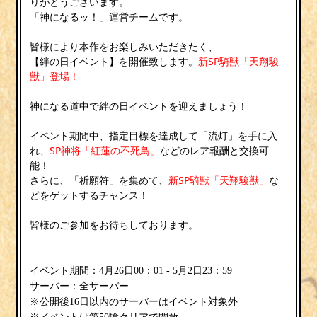
りがとうございます。
「神になるッ！」運営チームです。
皆様により本作をお楽しみいただきたく、
【絆の日イベント】を開催致します。
新SP騎獣「天翔駿
獣」登場！
神になる道中で絆の日イベントを迎えましょう！
イベント期間中、指定目標を達成して「流灯」を手に入
れ、
SP神将「紅蓮の不死鳥」
などのレア報酬と交換可
能！
さらに、「祈願符」を集めて、
新SP騎獣「天翔駿獣」
な
どをゲットするチャンス！
皆様のご参加をお待ちしております。
イベント期間：4月26日00：01 - 5月2日23：59
サーバー：全サーバー
※公開後16日以内のサーバーはイベント対象外