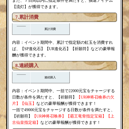
また、７日間以内に指定条件を満たすと、抽選アイテム
流灯
【
】が獲得できます。
7.累計消費
累計消費
内容：イベント期間中、累計で指定額の虹玉を消費すれ
祈願符
ば、【SP進化石】【UR進化石】【
】などの豪華報
酬が獲得できます。
8.連続購入
連続購入
内容：イベント期間中、一括で22000元宝をチャージする
祈願符
日数が条件を満たすと、【
】
【UR神将召喚券の欠
片】【仙玉】
などの豪華報酬が獲得できます！
一括で49000元宝をチャージする日数が条件を満たすと、
祈願符
【
】
【UR神将召唤券】【霸王竜骨指定宝箱】【上
古仙皇指定箱】
などの豪華報酬が獲得できます！