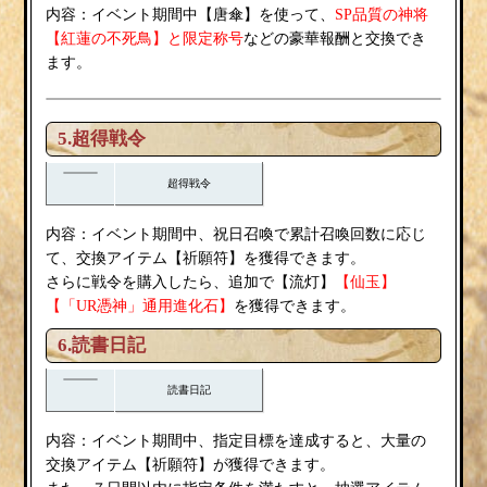
唐傘
内容：イベント期間中【
】を使って、
SP品質の神将
紅蓮の不死鳥
【
】と限定称号
などの豪華報酬と交換でき
ます。
5.超得戦令
超得戦令
内容：イベント期間中、祝日召喚で累計召喚回数に応じ
祈願符
て、交換アイテム【
】を獲得できます。
流灯
さらに戦令を購入したら、追加で【
】
【仙玉】
【「UR憑神」通用進化石】
を獲得できます。
6.読書日記
読書日記
内容：イベント期間中、指定目標を達成すると、大量の
祈願符
交換アイテム【
】が獲得できます。