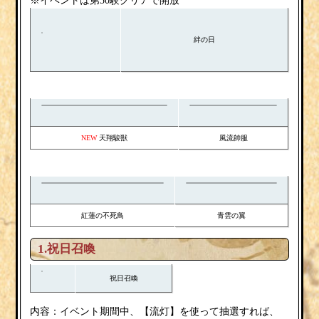
※イベントは第50験クリアで開放
絆の日
天翔駿獣
風流帥服
NEW
紅蓮の不死鳥
青雲の翼
1.祝日召喚
祝日召喚
流灯
内容：イベント期間中、【
】を使って抽選すれば、