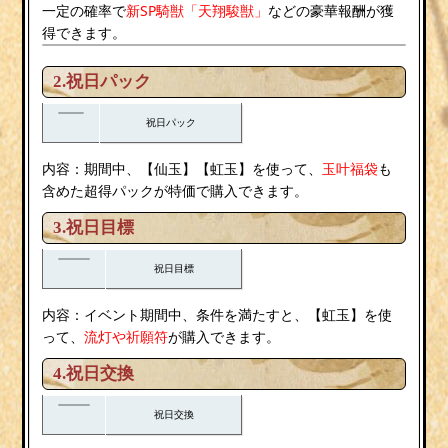
新SP騎獣「天翔駿獣」
一定の確率で
などの豪華報酬が獲
得できます。
2.祝日パック
祝日パック
内容：期間中、【仙玉】【虹玉】を使って、
玉叶福袋
も
含めた超得パックが特価で購入できます。
3.祝日目標
祝日目標
内容：イベント期間中、条件を満たすと、【虹玉】を使
流灯
祈願符
って、
や
が購入できます。
4.祝日交換
祝日交換