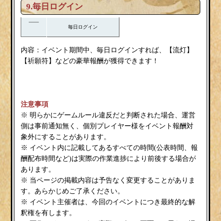
9.毎日ログイン
毎日ログイン
流灯
内容：イベント期間中、毎日ログインすれば、【
】
祈願符
【
】などの豪華報酬が獲得できます！
注意事項
※ 明らかにゲームルール違反だと判断された場合、運営
側は事前通知無く、個別プレイヤー様をイベント報酬対
象外にすることがあります。
※ イベント内に記載してあるすべての時間(公表時間、報
酬配布時間など)は実際の作業進捗により前後する場合が
あります。
※ 当ページの掲載内容は予告なく変更することがありま
す。あらかじめご了承ください。
※ イベント主催者は、今回のイベントにつき最終的な解
釈権を有します。