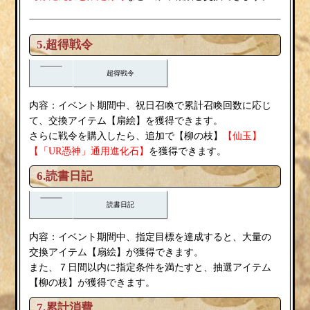
5.超得戦令
超得戦令
内容：イベント期間中、祝日召喚で累計召喚回数に応じ
扇絵
て、交換アイテム【
】を獲得できます。
柳の枝
さらに戦令を購入したら、追加で【
】
【仙玉】
【「UR憑神」通用進化石】
を獲得できます。
6.読書日記
読書日記
内容：イベント期間中、指定目標を達成すると、大量の
扇絵
交換アイテム【
】が獲得できます。
また、７日間以内に指定条件を満たすと、抽選アイテム
柳の枝
【
】が獲得できます。
7.累計消費