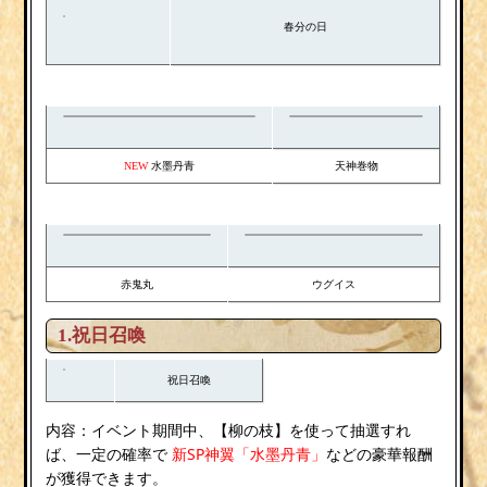
春分の日
水墨丹青
天神巻物
NEW
赤鬼丸
ウグイス
1.祝日召喚
祝日召喚
柳の枝
内容：イベント期間中、【
】を使って抽選すれ
新SP神翼「水墨丹青」
ば、一定の確率で
などの豪華報酬
が獲得できます。