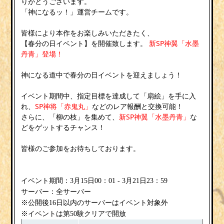
りがとうございます。
「神になるッ！」運営チームです。
皆様により本作をお楽しみいただきたく、
【春分の日イベント】を開催致します。
新SP神翼「水墨
丹青」登場！
神になる道中で春分の日イベントを迎えましょう！
イベント期間中、指定目標を達成して「扇絵」を手に入
れ、
SP神将「赤鬼丸」
などのレア報酬と交換可能！
さらに、「柳の枝」を集めて、
新SP神翼「水墨丹青」
な
どをゲットするチャンス！
皆様のご参加をお待ちしております。
イベント期間：3月15日00：01 - 3月21日23：59
サーバー：全サーバー
※公開後16日以内のサーバーはイベント対象外
※イベントは第50験クリアで開放