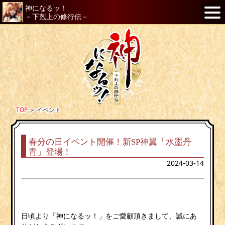
神になるッ！
－下剋上の修行伝－
TOP
＞
イベント
春分の日イベント開催！新SP神翼「水墨丹
青」登場！
2024-03-14
日頃より「神になるッ！」をご愛顧頂きまして、誠にあ