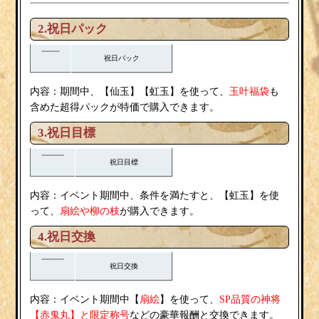
2.祝日パック
祝日パック
内容：期間中、【仙玉】【虹玉】を使って、
玉叶福袋
も
含めた超得パックが特価で購入できます。
3.祝日目標
祝日目標
内容：イベント期間中、条件を満たすと、【虹玉】を使
扇絵
柳の枝
って、
や
が購入できます。
4.祝日交換
祝日交換
扇絵
内容：イベント期間中【
】を使って、
SP品質の神将
赤鬼丸
【
】と限定称号
などの豪華報酬と交換できます。