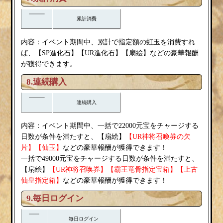
累計消費
内容：イベント期間中、累計で指定額の虹玉を消費すれ
扇絵
ば、【SP進化石】【UR進化石】【
】などの豪華報酬
が獲得できます。
8.連続購入
連続購入
内容：イベント期間中、一括で22000元宝をチャージする
扇絵
日数が条件を満たすと、【
】
【UR神将召喚券の欠
片】【仙玉】
などの豪華報酬が獲得できます！
一括で49000元宝をチャージする日数が条件を満たすと、
扇絵
【
】
【UR神将召唤券】【霸王竜骨指定宝箱】【上古
仙皇指定箱】
などの豪華報酬が獲得できます！
9.毎日ログイン
毎日ログイン