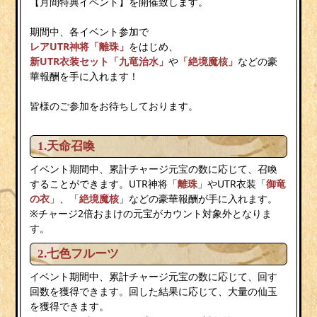
【月間特典イベント】を開催致します。
期間中、各イベント参加で
レアUTR神将「離珠」
をはじめ、
新UTR衣装セット「九竜治水」
や
「絶境魔核」
などの豪
華報酬を手に入れます！
皆様のご参加をお待ちしております。
1.天命召喚
イベント期間中、累計チャージ元宝の数に応じて、召喚
することができます。UTR神将「
離珠
」やUTR衣装「
御竜
の衣
」、「
絶境魔核
」などの豪華報酬が手に入れます。
※チャージ2倍おまけの元宝がカウント対象外となりま
す。
2.七色フルーツ
イベント期間中、累計チャージ元宝の数に応じて、回す
回数を獲得できます。回した結果に応じて、大量の仙玉
を獲得できます。