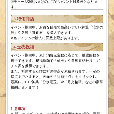
※チャージ2倍おまけの元宝がカウント対象外となりま
す。
3.特価商店
イベント期間中、お得な値段で最高レアUTR神翼「淮水の
波」や各種「進化石」を購入できます。
※各アイテムの購入に回数上限があります。
4.玉樹祝福
イベント期間中、累計消費元宝数に応じて、抽選回数を
獲得できます。祝福祈願で「仙玉」や各種昇格丹袋、ガ
チャ券を獲得できます。
また、祈願するたびに祈願得点が累積されます。一定の
得点までたまると、画面の「祈願得点」をクリックし、
最高レアUTR神兵「分水竜玉」や「月光精華」などの豪華
報酬が貰えます！
注意事項
※ 明らかにゲームルール違反だと判断された場合、運営