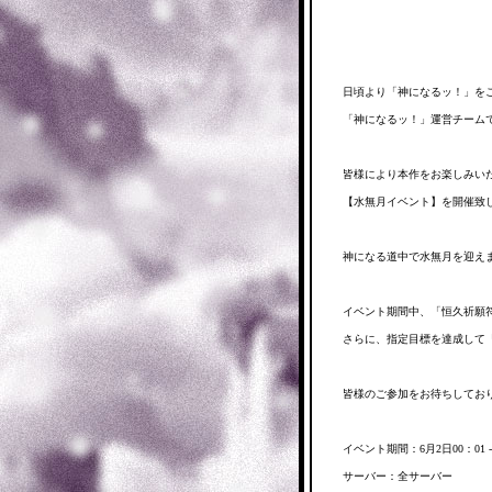
日頃より「神になるッ！」を
「神になるッ！」運営チーム
皆様により本作をお楽しみい
【水無月イベント】を開催致
神になる道中で水無月を迎え
イベント期間中、「恒久祈願
さらに、指定目標を達成して
皆様のご参加をお待ちしてお
イベント期間：6月2日00：01 - 
サーバー：全サーバー