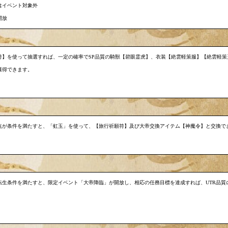
はイベント対象外
開放
符】を使って抽選すれば、一定の確率でSP品質の騎獣【碧眼霊虎】、衣装【絶雲軽策服】【絶雲軽策
獲得できます。
点が条件を満たすと、「虹玉」を使って、【旅行祈願符】及び大帝交換アイテム【神魔令】と交換で
転生条件を満たすと、限定イベント「大帝降臨」が開放し、相応の任務目標を達成すれば、UTR品質