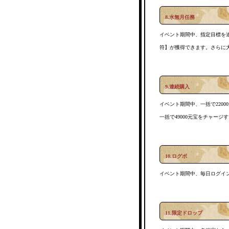
8.水無月任務
イベント期間中、指定目標を
符】が獲得できます。さらに
9.連続購入
イベント期間中、一括で220
一括で49000元宝をチャー
10.ログボ
イベント期間中、毎日ログイ
11.限定ドロップ