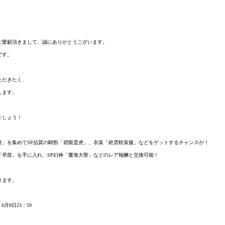
ご愛顧頂きまして、誠にありがとうございます。
です。
ただきたく、
します。
ましょう！
符」を集めてSP品質の騎獣「碧眼霊虎」、衣装「絶雲軽策服」などをゲットするチャンスが！
「早苗」を手に入れ、SP幻神「覆海大聖」などのレア報酬と交換可能！
ります。
6月8日23：59