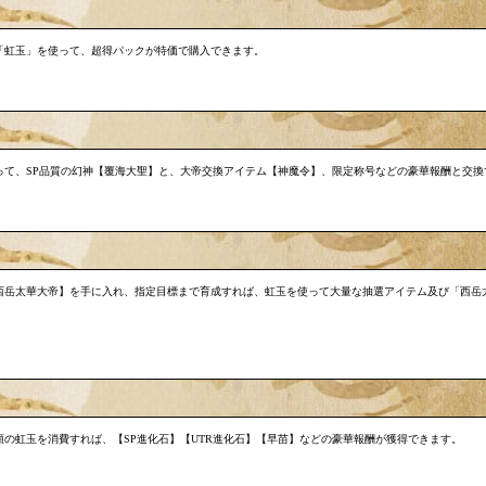
「虹玉」を使って、超得パックが特価で購入できます。
って、SP品質の幻神【覆海大聖】と、大帝交換アイテム【神魔令】、限定称号などの豪華報酬と交換
西岳太華大帝】を手に入れ、指定目標まで育成すれば、虹玉を使って大量な抽選アイテム及び「西岳
の虹玉を消費すれば、【SP進化石】【UTR進化石】【早苗】などの豪華報酬が獲得できます。