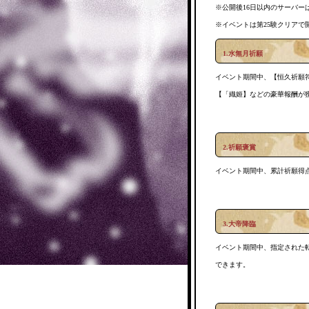
※公開後16日以内のサーバー
※イベントは第25験クリアで
1.水無月祈願
イベント期間中、【恒久祈願
【「織姬】などの豪華報酬が
2.祈願褒賞
イベント期間中、累計祈願得
3.大帝降臨
イベント期間中、指定された
できます。