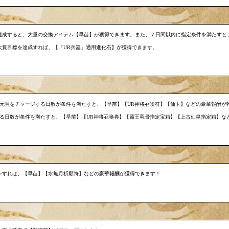
達成すると、大量の交換アイテム【早苗】が獲得できます。また、７日間以内に指定条件を満たすと
大賞目標を達成すれば、【「UR兵器」通用進化石】が獲得できます。
00元宝をチャージする日数が条件を満たすと、【早苗】【UR神将召喚符】【仙玉】などの豪華報酬が
ジする日数が条件を満たすと、【早苗】【UR神将召唤券】【霸王竜骨指定宝箱】【上古仙皇指定箱】
ンすれば、【早苗】【水無月祈願符】などの豪華報酬が獲得できます！