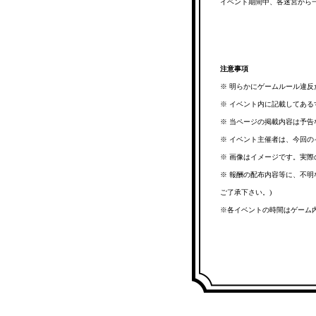
イベント期間中、各迷宮から
注意事項
※ 明らかにゲームルール違
※ イベント内に記載してある
※ 当ページの掲載内容は予
※ イベント主催者は、今回
※ 画像はイメージです。実
※ 報酬の配布内容等に、不
ご了承下さい。)
※各イベントの時間はゲーム