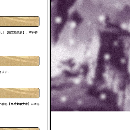
刃】【絶雲軽策翼】、SP神将
きます。
の神将
【西岳太華大帝】
が獲得