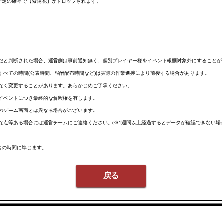
一定の確率で【紫陽花】がドロップされます。
反だと判断された場合、運営側は事前通知無く、個別プレイヤー様をイベント報酬対象外にすることが
すべての時間(公表時間、報酬配布時間など)は実際の作業進捗により前後する場合があります。
告なく変更することがあります。あらかじめご了承ください。
のイベントにつき最終的な解釈権を有します。
際のゲーム画面とは異なる場合がございます。
明な点等ある場合には運営チームにご連絡ください。(※1週間以上経過するとデータが確認できない
内の時間に準じます。
戻る