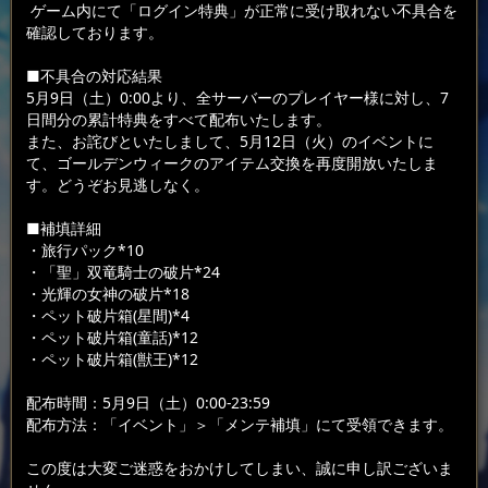
ゲーム内にて「ログイン特典」が正常に受け取れない不具合を
確認しております。
■不具合の対応結果
5月9日（土）0:00より、全サーバーのプレイヤー様に対し、7
日間分の累計特典をすべて配布いたします。
また、お詫びといたしまして、5月12日（火）のイベントに
て、ゴールデンウィークのアイテム交換を再度開放いたしま
す。どうぞお見逃しなく。
■補填詳細
・旅行パック*10
・「聖」双竜騎士の破片*24
・光輝の女神の破片*18
・ペット破片箱(星間)*4
・ペット破片箱(童話)*12
・ペット破片箱(獣王)*12
配布時間：5月9日（土）0:00-23:59
配布方法：「イベント」＞「メンテ補填」にて受領できます。
この度は大変ご迷惑をおかけしてしまい、誠に申し訳ございま