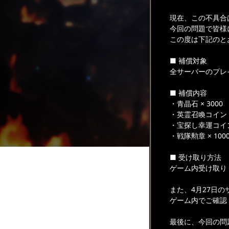
現在、この不具合は
今回の問題で皆様
この度は下記のと
■ 補償対象
全サーバーのプレ
■ 補償内容
・青晶石 × 3000
・英霊召喚コイン ×
・宝探し幸運コイン 
・戦隊勲章 × 100
■ 受け取り方法
ゲーム内受け取り
また、4月27日
ゲーム内でご確認
最後に、今回の問