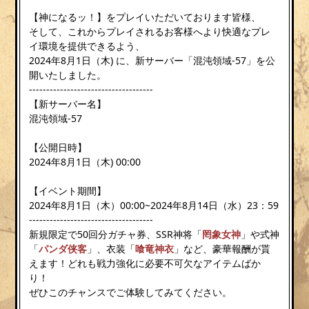
【神になるッ！】をプレイいただいております皆様、
そして、これからプレイされるお客様へより快適なプレ
イ環境を提供できるよう、
2024年8月1日（木) に、新サーバー「混沌領域-57」を公
開いたしました。
------------------------------------
【新サーバー名】
混沌領域-57
【公開日時】
2024年8月1日（木) 00:00
【イベント期間】
2024年8月1日（木）00:00~2024年8月14日（水）23：59
------------------------------------
新規限定で50回分ガチャ券、SSR神将「
罔象女神
」や式神
「
パンダ侠客
」、衣装「
喰竜神衣
」など、豪華報酬が貰
えます！どれも戦力強化に必要不可欠なアイテムばか
り！
ぜひこのチャンスでご体験してみてください。