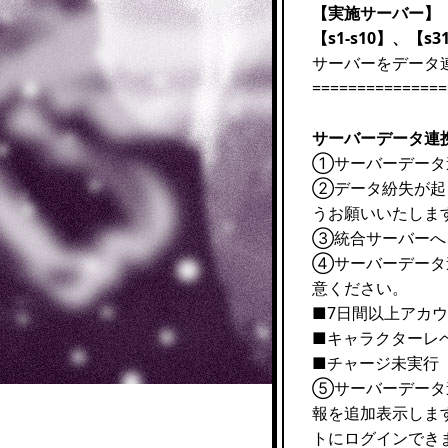
【実施サーバー】
【s1-s10】、【s31
サーバーをデータ
===============
サーバーデータ連
①サーバーデータ
②データ紛失が起
うお願いいたしま
③統合サーバーへ
④サーバーデータ
意ください。
■7日間以上アカ
■キャラクターレベ
■チャージ未実行
⑤サーバーデータ
報を追加表示しま
トにログインでき