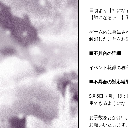
日頃より【神にな
【神になるッ！】
ゲーム内に発生さ
解消したことをお
■不具合の詳細
イベント報酬の称
■不具合の対応結
5月6日（月）19
用できるようにな
お手数をおかけい
お願いいたします