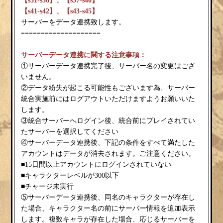
【s31-s36】、【s37-s40】
【s41-s42】、【s43-s45】
サーバーをデータ連携致します。
====================
サーバーデータ連携に関する注意事項：
①サーバーデータ連携完了後、サーバー名の変更はござ
いません。
②データ紛失が起こる可能性もございます為、サーバー
統合実施前にはログアウトいただけますようお願いいた
します。
③統合サーバーへログイン後、統合前にプレイされてい
たサーバーを選択してください
④サーバーデータ連携後、下記の条件をすべて満たした
アカウントはデータが消去されます。ご注意ください。
■15日間以上アカウントにログインされていない
■キャラクターレベルが300以下
■チャージ未実行
⑤サーバーデータ連携後、同名のキャラクターが存在し
た場合、キャラクター名の前にサーバー情報を追加表示
します。複数キャラが存在した場合、応じるサーバーを