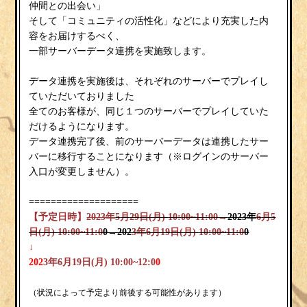
仲間との出会い」
そして「コミュニティの活性化」などにより充実した内
容をお届けするべく、
一部サーバーデータ連携を実施致します。
データ連携を実施後は、それぞれのサーバーでプレイし
ていただいておりました
全てのお客様が、同じ１つのサーバーでプレイしていた
だけるようになります。
データ連携完了後、前のサーバーデータは連携したサー
バーに移行することになります（※ログインのサーバー
入口が変更しません）。
====================
【予定日時】
2023年
5
月
29
日(月)
10
:
00~11:00→
2023年
6
月
5
日(月)
10
:
0
0~11:0
0→202
3年
6
月19
日(月)
10
:
0
0~11:0
0
↓
202
3
年
6
月19
日(月)
10
:
0
0~12:
0
0
（状況によって予定より前後する可能性があります）