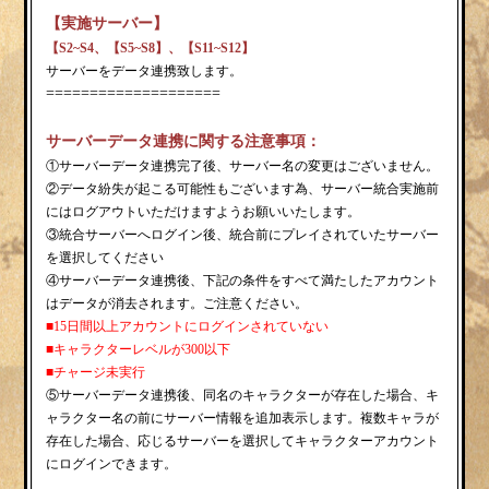
【実施サーバー】
【
S2~S4
、【
S5
~
S8
】
、【
S11~S12
】
サーバーをデータ連携致します。
====================
サーバーデータ連携に関する注意事項：
①サーバーデータ連携完了後、サーバー名の変更はございません。
②データ紛失が起こる可能性もございます為、サーバー統合実施前
にはログアウトいただけますようお願いいたします。
③統合サーバーへログイン後、統合前にプレイされていたサーバー
を選択してください
④サーバーデータ連携後、下記の条件をすべて満たしたアカウント
はデータが消去されます。ご注意ください。
■15日間以上アカウントにログインされていない
■キャラクターレベルが300以下
■チャージ未実行
⑤サーバーデータ連携後、同名のキャラクターが存在した場合、キ
ャラクター名の前にサーバー情報を追加表示します。複数キャラが
存在した場合、応じるサーバーを選択してキャラクターアカウント
にログインできます。