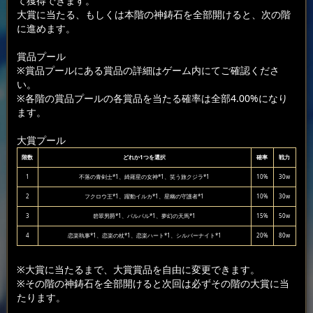
て獲得できます。
大賞に当たる、もしくは本階の神鋳石を全部開けると、次の階
に進めます。
賞品プール
※賞品プールにある賞品の詳細はゲーム内にてご確認くださ
い。
※各階の賞品プールの各賞品を当たる確率は全部4.00%になり
ます。
大賞プール
階数
どれか1つを選択
確率
戦力
1
不落の青剣士*1、綺羅星の女神*1、笑う旅クジラ*1
10%
30w
2
フクロウ王*1、躍動イルカ*1、星幽の守護者*1
10%
30w
3
碧翠男爵*1、パルパル*1、夢幻の天馬*1
15%
50w
4
恋楽執事*1、恋楽の杖*1、恋楽ハート*1、シルバーナイト*1
20%
80w
※大賞に当たるまで、大賞賞品を自由に変更できます。
※その階の神鋳石を全部開けると次回は必ずその階の大賞に当
たります。