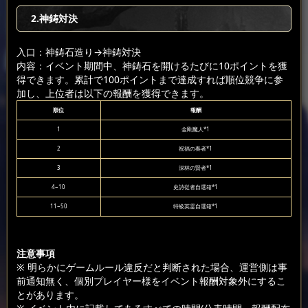
2.神鋳対決
入口：神鋳石造り
→神鋳対決
内容：イベント期間中、神鋳石を開けるたびに10ポイントを獲
得できます。累計で100ポイントまで達成すれば順位競争に参
加し、上位者は以下の報酬を獲得できます。
順位
報酬
1
金剛魔人*1
2
祝福の奏者*1
3
深林の賢者*1
4~10
史詩従者自選箱*1
11~50
特級英霊自選箱*1
注意事項
※ 明らかにゲームルール違反だと判断された場合、運営側は事
前通知無く、個別プレイヤー様をイベント報酬対象外にするこ
とがあります。